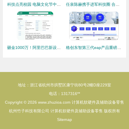
科技点亮校园 电脑文化节中的单片机创意与网络守护
任泉陈赫携手进军科技圈 合伙创办星迷创世公司
砸金1000万！阿里巴巴新设「一锤定音」科技公司，剑指资产评估与算力新战场
格创东智第三代eap产品重磅发布,g eas打造新一代设备智能解决方案
地址：浙江省杭州市拱墅区康宁街80号2幢D座229室
电话：1317316**
Copyright © 2026
www.zhuzioa.com
计算机软硬件及辅助设备零售
杭州竹子科技有限公司
计算机软硬件及辅助设备零售
版权所有
Sitemap