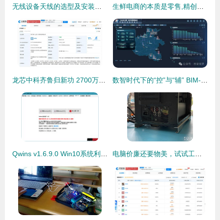
无线设备天线的选型及安装注意事项——计算机软硬件及辅助设备零售视角
生鲜电商的本质是零售,精创物联让食品安全更有保障
龙芯中科齐鲁归新功 2700万注册资本落户山东，聚焦网络技术服务引关注
数智时代下的“控”与“辅” BIM-GIS技术在交通基础设施数字化和建设管理中的研发与应用网络技术服务
Qwins v1.6.9.0 Win10系统利器，集成KMS激活功能，装机必备
电脑价廉还要物美，试试工厂直销的电脑电源